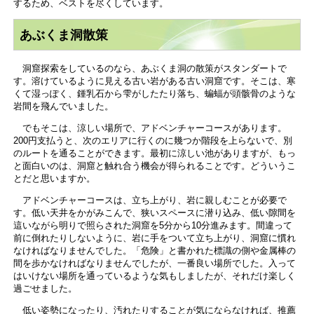
するため、ベストを尽くしています。
あぶくま洞散策
洞窟探索をしているのなら、あぶくま洞の散策がスタンダートで
す。溶けているように見える古い岩がある古い洞窟です。そこは、寒
くて湿っぽく、鍾乳石から雫がしたたり落ち、蝙蝠が頭骸骨のような
岩間を飛んでいました。
でもそこは、涼しい場所で、アドベンチャーコースがあります。
200円支払うと、次のエリアに行くのに幾つか階段を上らないで、別
のルートを通ることができます。最初に涼しい池がありますが、もっ
と面白いのは、洞窟と触れ合う機会が得られることです。どういうこ
とだと思いますか。
アドベンチャーコースは、立ち上がり、岩に親しむことが必要で
す。低い天井をかがみこんで、狭いスペースに潜り込み、低い隙間を
這いながら明りで照らされた洞窟を5分から10分進みます。間違って
前に倒れたりしないように、岩に手をついて立ち上がり、洞窟に慣れ
なければなりませんでした。「危険」と書かれた標識の側や金属棒の
間を歩かなければなりませんでしたが、一番良い場所でした。入って
はいけない場所を通っているような気もしましたが、それだけ楽しく
過ごせました。
低い姿勢になったり、汚れたりすることが気にならなければ、推薦