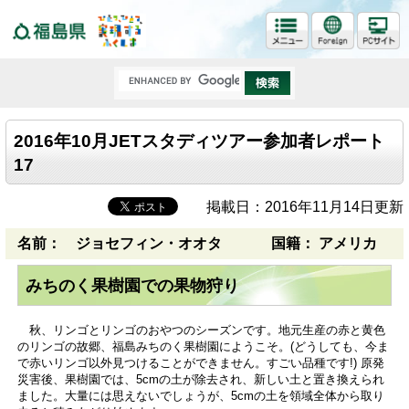
福島県
2016年10月JETスタディツアー参加者レポート
17
掲載日：2016年11月14日更新
名前： ジョセフィン・オオタ
国籍： アメリカ
みちのく果樹園での果物狩り
秋、リンゴとリンゴのおやつのシーズンです。地元生産の赤と黄色
のリンゴの故郷、福島みちのく果樹園にようこそ。(どうしても、今ま
で赤いリンゴ以外見つけることができません。すごい品種です!) 原発
災害後、果樹園では、5cmの土が除去され、新しい土と置き換えられ
ました。大量には思えないでしょうが、5cmの土を領域全体から取り