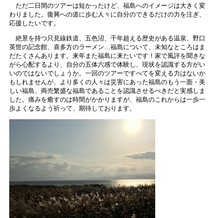
ただ二日間のツアーは短かったけど、福島へのイメージは大きく変
わりました。復興への道に歩む人々に自分のできるだけの力を注ぎ、
応援したいです。
絶景を持つ只見線鉄道、五色沼、千年超える歴史がある温泉、野口
英世の記念館、喜多方のラーメン…福島について、未知なところはま
だたくさんあります。来年また福島に来たいです！家で風評を聞きな
がら心配するより、自分の五体六感で体験し、現状を認識する方がい
いのではないでしょうか。一回のツアーですべてを変える力はないか
もしれませんが、より多くの人々は災害にあった福島のもう一面・美
しい福島、商売繁盛な福島であることを認識させるべきだと実感しま
した。痛みを癒すのは時間がかかりますが、福島のこれからは一歩一
歩よくなるよう祈って、期待しております。