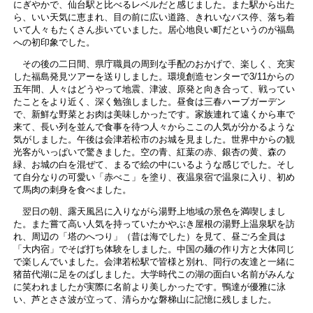
にぎやかで、仙台駅と比べるレベルだと感じました。また駅から出た
ら、いい天気に恵まれ、目の前に広い道路、きれいなバス停、落ち着
いて人々もたくさん歩いていました。居心地良い町だというのが福島
への初印象でした。
その後の二日間、県庁職員の周到な手配のおかげで、楽しく、充実
した福島発見ツアーを送りしました。環境創造センターで3/11からの
五年間、人々はどうやって地震、津波、原発と向き合って、戦ってい
たことをより近く、深く勉強しました。昼食は三春ハーブガーデン
で、新鮮な野菜とお肉は美味しかったです。家族連れて遠くから車で
来て、長い列を並んで食事を待つ人々からここの人気が分かるような
気がしました。午後は会津若松市のお城を見ました。世界中からの観
光客がいっぱいで驚きました。空の青、紅葉の赤、銀杏の黄、森の
緑、お城の白を混ぜて、まるで絵の中にいるような感じでした。そし
て自分なりの可愛い「赤べこ」を塗り、夜温泉宿で温泉に入り、初め
て馬肉の刺身を食べました。
翌日の朝、露天風呂に入りながら湯野上地域の景色を満喫しまし
た。また嘗て高い人気を持っていたかやぶき屋根の湯野上温泉駅を訪
れ、周辺の「塔のへつり」（昔は海でした）を見て、昼ごろ全員は
「大内宿」でそば打ち体験をしました。中国の麺の作り方と大体同じ
で楽しんでいました。会津若松駅で皆様と別れ、同行の友達と一緒に
猪苗代湖に足をのばしました。大学時代この湖の面白い名前がみんな
に笑われましたが実際に名前より美しかったです。鴨達が優雅に泳
い、芦とささ波が立って、清らかな磐梯山に記憶に残しました。