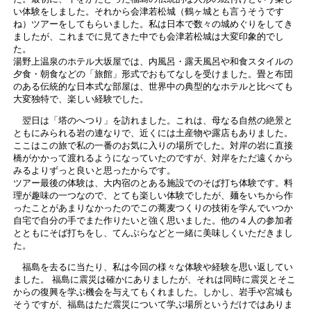
い体験をしました。それから会津若松城（鶴ヶ城とも言うそうです
ね）ツアーをしてもらいました。私は日本で数々の城めぐりをしてき
ましたが、これまでに見てきた中でも会津若松城は大変印象的でし
た。
湯野上温泉のホテル大坂屋では、内風呂・露天風呂や和食スタイルの
夕食・朝食などの「旅館」形式でおもてなしを受けました。畳と布団
のある伝統的な日本式な部屋は、世界中の典型的なホテルと比べても
大変独特で、楽しい経験でした。
翌日は「塔のへつり」を訪れました。これは、母なる自然の絶景と
ともにみられる岩の連なりで、近くには土産物や露店もありました。
ここはこの旅で私の一番のお気に入りの場所でした。対岸の岩に直接
橋がかかって渡れるようになっていたのですが、対岸をただ遠くから
みるよりずっと良いと思ったからです。
ツアー最後の体験は、大内宿のとある施設でのそば打ち体験です。料
理が趣味の一つなので、とても楽しい体験でしたが、麺をいちから作
ったことがあまりなかったのでこの蕎麦つくりの技術を学んでいつか
自宅で自分の手でまた作りたいと強く思いました。他の４人の参加者
とともにそば打ちをし、てんぷらなどと一緒に美味しくいただきまし
た。
福島を去るに当たり、私は今回の様々な体験や経験を思い返してい
ました。 福島に震災は確かにありましたが、それは同時に震災とそこ
からの復興を学ぶ機会を与えてもくれました。しかし、岩手や宮城も
そうですが、福島はただ震災について学ぶ場所というだけではありま