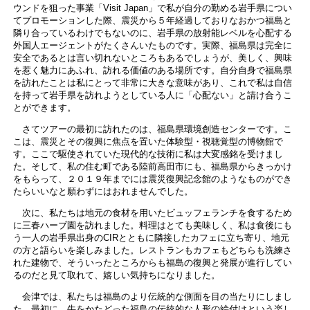
ウンドを狙った事業「Visit Japan」で私が自分の勤める岩手県につい
てプロモーションした際、震災から５年経過しておりなおかつ福島と
隣り合っているわけでもないのに、岩手県の放射能レベルを心配する
外国人エージェントがたくさんいたものです。実際、福島県は完全に
安全であるとは言い切れないところもあるでしょうが、美しく、興味
を惹く魅力にあふれ、訪れる価値のある場所です。自分自身で福島県
を訪れたことは私にとって非常に大きな意味があり、これで私は自信
を持って岩手県を訪れようとしている人に「心配ない」と請け合うこ
とができます。
さてツアーの最初に訪れたのは、福島県環境創造センターです。こ
こは、震災とその復興に焦点を置いた体験型・視聴覚型の博物館で
す。ここで駆使されていた現代的な技術に私は大変感銘を受けまし
た。そして、私の住む町である陸前高田市にも、福島県からきっかけ
をもらって、２０１９年までには震災復興記念館のようなものができ
たらいいなと願わずにはおれませんでした。
次に、私たちは地元の食材を用いたビュッフェランチを食するため
に三春ハーブ園を訪れました。料理はとても美味しく、私は食後にも
う一人の岩手県出身のCIRとともに隣接したカフェに立ち寄り、地元
の方と語らいを楽しみました。レストランもカフェもどちらも洗練さ
れた建物で、そういったところからも福島の復興と発展が進行してい
るのだと見て取れて、嬉しい気持ちになりました。
会津では、私たちは福島のより伝統的な側面を目の当たりにしまし
た。最初に、牛をかたどった福島の伝統的な人形の絵付けという楽し