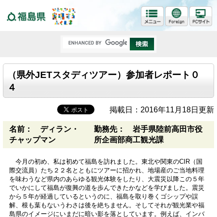
福島県
（県外JETスタディツアー）参加者レポート０
４
掲載日：2016年11月18日更新
名前： ディラン・
勤務先： 岩手県陸前高田市役
チャップマン
所企画部商工観光課
今月の初め、私は初めて福島を訪れました。東北や関東のCIR（国
際交流員）たち２２名とともにツアーに招かれ、地場産のご当地料理
を味わうなど県内のあらゆる観光体験をしたり、大震災以降この５年
でいかにして福島が復興の道を歩んできたかなどを学びました。震災
から５年が経過しているというのに、福島を取り巻くゴシップや誤
解、根も葉もないうわさは後を絶ちません。そしてそれが観光業や福
島県のイメージにいまだに暗い影を落としています。例えば、インバ