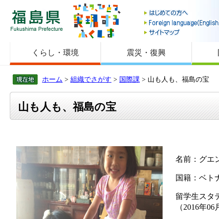
福島県
くらし・環境
震災・復興
ホーム
>
組織でさがす
>
国際課
> 山も人も、福島の宝
山も人も、福島の宝
名前：グエ
国籍：ベト
留学生スタ
（2016年0