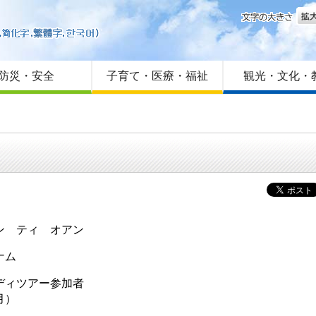
文字
はじめての方へ
Foreign language
サイトマップ
防災・安全
子育て・医療・福祉
観光・文化・
ン ティ オアン
ナム
ディツアー参加者
6月）