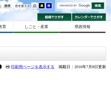
の大きさ
色を変える
組織でさがす
カ
教育
しごと・産業
県政情報
印刷用ページを表示する
掲載日：2016年7月8日更新