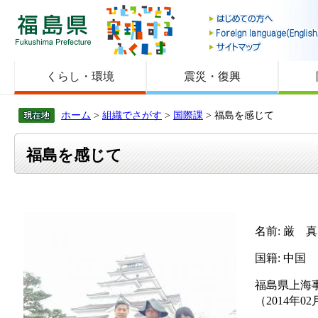
福島県
くらし・環境
震災・復興
ホーム
>
組織でさがす
>
国際課
> 福島を感じて
福島を感じて
名前: 厳 真
国籍: 中国
福島県上海
（2014年0