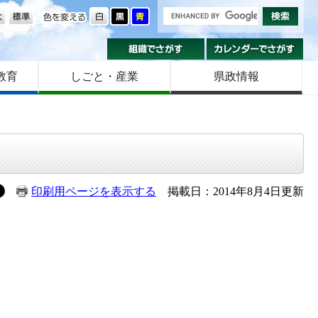
の大きさ
色を変える
組織でさがす
カ
教育
しごと・産業
県政情報
印刷用ページを表示する
掲載日：2014年8月4日更新