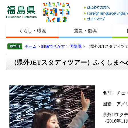
福島県
くらし・環境
震災・復興
ホーム
>
組織でさがす
>
国際課
> （県外JETスタディ
（県外JETスタディツアー）ふくしま
名前：チェ
国籍：アメ
県外JETタ
（2016年1