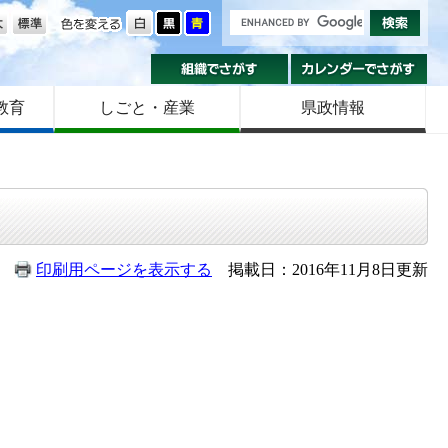
の大きさ
色を変える
組織でさがす
カ
教育
しごと・産業
県政情報
印刷用ページを表示する
掲載日：2016年11月8日更新