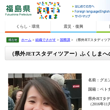
福島県
くらし・環境
震災・復興
ホーム
>
組織でさがす
>
国際課
> （県外JETスタディ
（県外JETスタディツアー）ふくしま
名前：グエ
国籍：ベト
県外JETタ
（2016年1