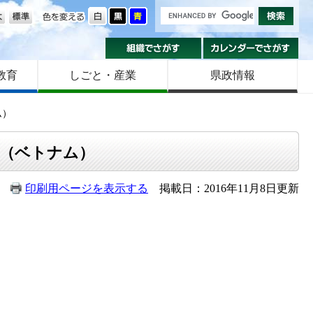
の大きさ
色を変える
組織でさがす
カ
教育
しごと・産業
県政情報
ム）
ク（ベトナム）
印刷用ページを表示する
掲載日：2016年11月8日更新