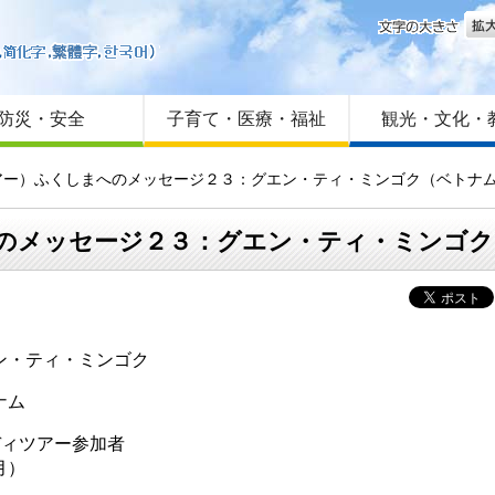
文字
はじめての方へ
Foreign language
サイトマップ
防災・安全
子育て・医療・福祉
観光・文化・
ツアー）ふくしまへのメッセージ２３：グエン・ティ・ミンゴク（ベトナ
へのメッセージ２３：グエン・ティ・ミンゴ
ン・ティ・ミンゴク
ナム
ディツアー参加者
1月）