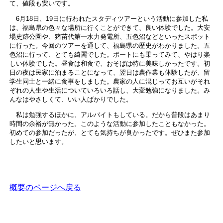
て、値段も安いです。
6月18日、19日に行われたスタディツアーという活動に参加した私
は、福島県の色々な場所に行くことができて、良い体験でした。大安
場史跡公園や、猪苗代第一水力発電所、五色沼などといったスポット
に行った。今回のツアーを通して、福島県の歴史がわかりました。五
色沼に行って、とても綺麗でした。ボートにも乗ってみて、やはり楽
しい体験でした。昼食は和食で、おそばは特に美味しかったです。初
日の夜は民家に泊まることになって、翌日は農作業も体験したが、留
学生同士と一緒に食事をしました。農家の人に混じってお互いがそれ
ぞれの人生や生活についていろいろ話し、大変勉強になりました。み
んなはやさしくて、いい人ばかりでした。
私は勉強するほかに、アルバイトもしている。だから普段はあまり
時間の余裕が無かった。このような活動に参加したこともなかった。
初めての参加だったが、とても気持ちが良かったです。ぜひまた参加
したいと思います。
概要のページへ戻る