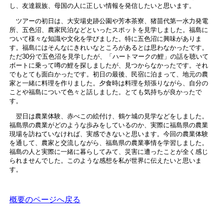
し、友達親族、母国の人に正しい情報を発信したいと思います。
ツアーの初日は、大安場史跡公園や芳本茶寮、猪苗代第一水力発電
所、五色沼、農家民泊などといったスポットを見学しました。福島に
ついて様々な知識や文化を学びました。特に五色沼に興味がありま
す。福島にはそんなにきれいなところがあるとは思わなかったです。
ただ30分で五色沼を見学したが、「ハートマークの鯉」の話を聴いて
ボートに乗って噂の鯉を探しましたが、見つからなかったです。それ
でもとても面白かったです。初日の最後、民宿に泊まって、地元の農
家と一緒に料理を作りました。夕食時は料理を頬張りながら、自分の
ことや福島について色々と話しました。とても気持ちが良かったで
す。
翌日は農業体験、赤べこの絵付け、鶴ケ城の見学などをしました。
福島県の農業がどのような歩みをしているのか、実際に福島県の農業
現場を訪ねていなければ、実感できないと思います。今回の農業体験
を通して、農家と交流しながら、福島県の農業事情を学習しました。
福島の人と実際に一緒に暮らしてみて、災害に遭ったことが全く感じ
られませんでした。このような感想を私が世界に伝えたいと思いま
す。
概要のページへ戻る