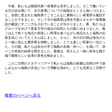
午後、私たちは猪苗代第一発電所を見学しました。そこで働いてい
る方の話を聴いて、水力発電についての知識をたくさん身につけまし
た。自然に恵まれた福島県でこそこんなに素晴らしい発電所を建設す
ることができました。そして今の福島県は再生可能エネルギー発電施
設の建設にすごく力を入れていることが分かりました。夜、私たちは
グループを分けて喜多方市の地元の住民たちの家に泊まりました。晩
ごはんで色々な地元の美味しい料理を食べながら地元の人と福島の伝
統文化についてたくさん話しました。さらに、次の日の朝は地元の人
と一緒に色んな農作業を体験しました。とても楽しい民家の一泊だっ
た。その後、私たちは自分の手で福島の名物「赤べこ」を描いて、赤
べこの名前の由来を聞きました。最後は、皆さんと一緒に有名な鶴ケ
城で素晴らしい会津の景色を眺めました。
この二日間のスタディツアーで私たちは福島の綺麗な自然の中で楽
しみながら福島の文化について理解を深めた。とても充実な二日間で
した。
概要のページへ戻る