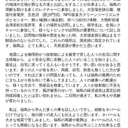
の地域や立場が異なる方達とお話しをすることが出来ました。福島の
理解を助ける多くのレクチャーに参加しました。大安場史跡公園、猪
苗代発電所、五色沼 (毘沙門沼)、NPO喜多方グリーンツーリズムサ
ポとセンター、鶴ヶ城(鶴ヶ城会館)、赤ベコ絵付け体験、大熊町役場
会津若松出張所等、多くの場所を訪問しました。留学生は、全員レク
チャーに参加して、様々なトピックや訪問先の重要性について話し合
いました。訪問地の情報や歴史を知った時、大安場史跡公園はまるで
馴染みのないものでした。これらの場所は、国史跡に指定されていま
す。福島は、とても美しく、天然資源が豊かだと思います。
地震による物理的かつ放射能による被害で苦しむ人々の生活に関す
る情報から、より安全な県に非難した人々がいることを知りました。
最近は、自宅に戻ってくる人もいるそうです。辛い思い出があると思
います。多くの人々が命を失い、両親、自宅、財産も無くした方が多
いのです。それほど多くの問題があっても、人々は福島の復興のため
に立ち上がり前を向いて暮らしてきました。人々の健康への配慮か
ら、様々な方法で、県産品を検査しています。人々が放射能に不安を
持っているからです。風評被害のせいで、福島の経済成長は震災以前
同様回復したとは言い切れません。二日間が過ぎて、私の考えや見解
が変わりました。
私は、福島から学んだ多くの事を話したいですし、経験をネパール
だけではなく、他の国々の友人にも伝えようと思います。ネパールも
大きな地震で苦しみました。福島の再建や復興は、ネパールの人々に
とっても模範になると思います。福島から沢山学ぶことが出来ると思