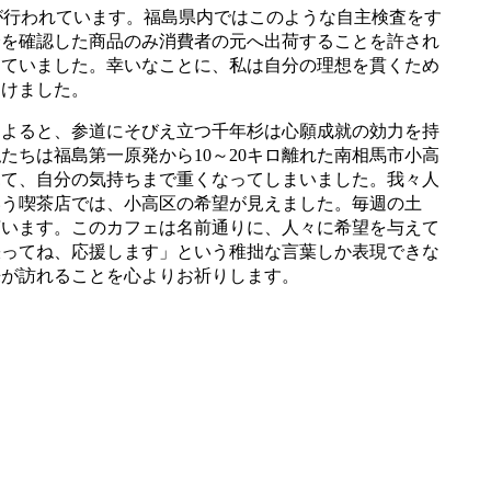
が行われています。福島県内ではこのような自主検査をす
全を確認した商品のみ消費者の元へ出荷することを許され
けていました。幸いなことに、私は自分の理想を貫くため
つけました。
よると、参道にそびえ立つ千年杉は心願成就の効力を持
ちは福島第一原発から10～20キロ離れた南相馬市小高
見て、自分の気持ちまで重くなってしまいました。我々人
いう喫茶店では、小高区の希望が見えました。毎週の土
言います。このカフェは名前通りに、人々に希望を与えて
張ってね、応援します」という稚拙な言葉しか表現できな
来が訪れることを心よりお祈りします。