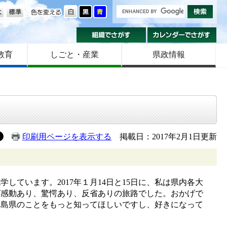
の大きさ
色を変える
組織でさがす
カ
教育
しごと・産業
県政情報
印刷用ページを表示する
掲載日：2017年2月1日更新
ています。2017年１月14日と15日に、私は県内各大
ば感動あり、驚愕あり、反省ありの旅路でした。おかげで
福島県のことをもっと知ってほしいですし、好きになって