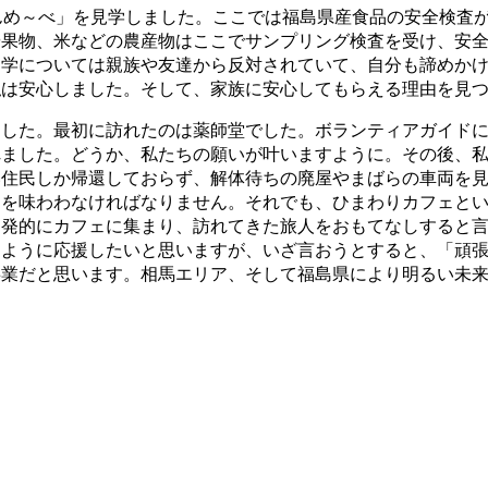
んめ～べ」を見学しました。ここでは福島県産食品の安全検査
や果物、米などの農産物はここでサンプリング検査を受け、安
留学については親族や友達から反対されていて、自分も諦めか
私は安心しました。そして、家族に安心してもらえる理由を見
した。最初に訪れたのは薬師堂でした。ボランティアガイドに
ました。どうか、私たちの願いが叶いますように。その後、私た
い住民しか帰還しておらず、解体待ちの廃屋やまばらの車両を
痛を味わわなければなりません。それでも、ひまわりカフェと
自発的にカフェに集まり、訪れてきた旅人をおもてなしすると
るように応援したいと思いますが、いざ言おうとすると、「頑
事業だと思います。相馬エリア、そして福島県により明るい未