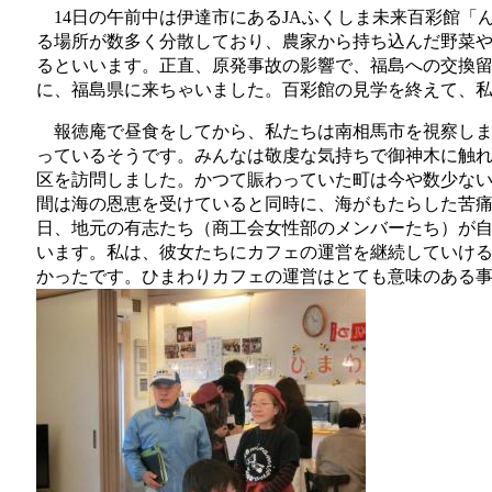
14日の午前中は伊達市にあるJAふくしま未来百彩館「
る場所が数多く分散しており、農家から持ち込んだ野菜
るといいます。正直、原発事故の影響で、福島への交換
に、福島県に来ちゃいました。百彩館の見学を終えて、
報徳庵で昼食をしてから、私たちは南相馬市を視察しま
っているそうです。みんなは敬虔な気持ちで御神木に触れ
区を訪問しました。かつて賑わっていた町は今や数少な
間は海の恩恵を受けていると同時に、海がもたらした苦
日、地元の有志たち（商工会女性部のメンバーたち）が
います。私は、彼女たちにカフェの運営を継続していけ
かったです。ひまわりカフェの運営はとても意味のある