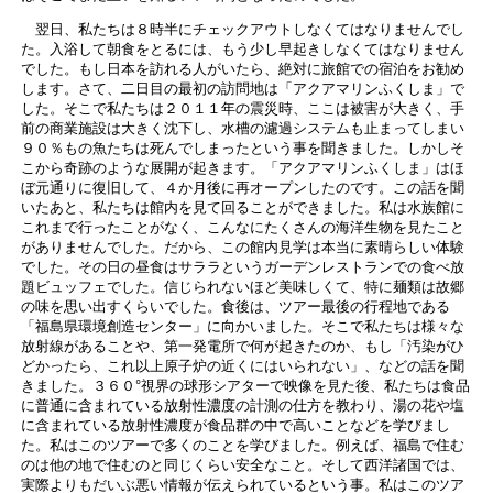
翌日、私たちは８時半にチェックアウトしなくてはなりませんでし
た。入浴して朝食をとるには、もう少し早起きしなくてはなりません
でした。もし日本を訪れる人がいたら、絶対に旅館での宿泊をお勧め
します。さて、二日目の最初の訪問地は「アクアマリンふくしま」で
した。そこで私たちは２０１１年の震災時、ここは被害が大きく、手
前の商業施設は大きく沈下し、水槽の濾過システムも止まってしまい
９０％もの魚たちは死んでしまったという事を聞きました。しかしそ
こから奇跡のような展開が起きます。「アクアマリンふくしま」はほ
ぼ元通りに復旧して、４か月後に再オープンしたのです。この話を聞
いたあと、私たちは館内を見て回ることができました。私は水族館に
これまで行ったことがなく、こんなにたくさんの海洋生物を見たこと
がありませんでした。だから、この館内見学は本当に素晴らしい体験
でした。その日の昼食はサララというガーデンレストランでの食べ放
題ビュッフェでした。信じられないほど美味しくて、特に麺類は故郷
の味を思い出すくらいでした。食後は、ツアー最後の行程地である
「福島県環境創造センター」に向かいました。そこで私たちは様々な
放射線があることや、第一発電所で何が起きたのか、もし「汚染がひ
どかったら、これ以上原子炉の近くにはいられない」、などの話を聞
きました。３６０°視界の球形シアターで映像を見た後、私たちは食品
に普通に含まれている放射性濃度の計測の仕方を教わり、湯の花や塩
に含まれている放射性濃度が食品群の中で高いことなどを学びまし
た。私はこのツアーで多くのことを学びました。例えば、福島で住む
のは他の地で住むのと同じくらい安全なこと。そして西洋諸国では、
実際よりもだいぶ悪い情報が伝えられているという事。私はこのツア