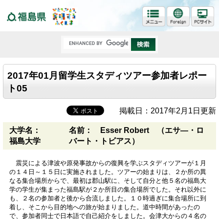
福島県
2017年01月留学生スタディツアー参加者レポー
ト05
掲載日：2017年2月1日更新
大学名：
名前： Esser Robert （エサ―・ロ
福島大学
バート・トビアス）
震災による津波や原発事故からの復興を学ぶスタディツアーが１月
の１４日～１５日に実施されました。ツアーの始まりは、２か所の異
なる集合場所からで、最初は郡山駅に、そして自分と他５名の福島大
学の学生が集まった福島駅が２か所目の集合場所でした。それ以外に
も、２名の参加者と後から合流しました。１０時過ぎに集合場所に到
着し、そこから目的地への旅が始まりました。道中時間があったの
で、参加者同士で日本語で自己紹介をしました。会津大からの４名の