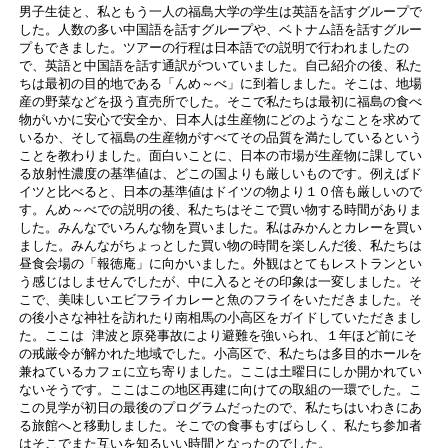
男子生徒と、私ともう一人の福島大学の学生は英語を話すグループで
した。人数の多い中国語を話すグループや、ベトナム語を話すグルー
プもできました。ツアーの行程は日本語での説明で行われましたの
で、英語と中国語を話す通訳がついていました。自己紹介の後、私た
ちは最初の目的地である「んめ～べ」に到着しました。そこは、地場
産の野菜などを扱う直売所でした。そこで私たちは最初に福島の食べ
物がいかに安心で安全か、日本人は生産物にどのようなことを求めて
いるか、そして福島の生産物がすべてその品質を満たしているという
ことを教わりました。面白いことに、日本の市場が生産物に課してい
る放射性濃度の基準値は、どこの国よりも厳しいものです。例えばド
イツと比べると、日本の基準値はドイツの物より１０倍も厳しいので
す。んめ～べでの説明の後、私たちはそこで買い物する時間がありま
した。みんなでいろんな物を買いました。私はみかんとカレーを買い
ました。みんながちょっとした買い物の時間を楽しんだ後、私たちは
昼食会場の「報徳庵」に向かいました。外観はとてもレストランとい
う感じはしませんでしたが、中に入るとその印象は一変しました。そ
こで、美味しいエビフライカレーと魚のフライをいただきました。そ
の後小さな神社を訪れたり南相馬の小高区をガイドしていただきまし
た。ここは 津波と原発事故により避難を強いられ、１年ほど前にそ
の戒厳令が解かれた地域でした。小高区で、私たちは多目的ホールを
兼ねているカフェに立ち寄りました。ここは土曜日にしか開かれてい
ないそうです。ここはこの地区再建に向けての取組の一環でした。こ
この見学が初日の最後のプログラムだったので、私たちはいわきにあ
る旅館へと移動しました。そこでの食事もすばらしく、私たち参加者
はそこでまた互いを知るいい時間となったのでした。