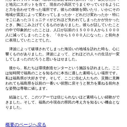
と地元にスポットを当て、現在の小高区でうまくやっていけるように
と力を合わせて作った場所です。彼らの体験を聞いたり、いかにその
地域が震災によって変わってしまったか・どれだけ変わったか・特に
そこにあったコミュニティがどれほど失われてしまったかが分かった
とき、胸にこみ上げてくるものがありました。彼らが話していたこと
の中で印象的だったことは、人口が以前の１５０００人から１０００
人に減ってしまったことを、「０から１０００人になった」と前向き
に表現していたことでした。
津波によって破壊されてしまった海沿いの地域を訪れた時も、心に
響くものがありました。津波によって、どれほどの人々の生活が一変
してしまったのだろうと思いをはせました。
後から、私たちは環境創造センターという施設を訪れました。ここ
は短時間で福島のことを知るのに本当に適した素晴らしい場所です。
私は福島県が大好きです。そして、ここに住む人たちの、災難に見舞
われても福島県を以前の一番いい状態に戻そうと努力を重ねる前向き
な姿勢は尊敬に値します。
結論として、このツアーでは信じられないほど素晴らしい経験がで
きました。そして、福島の今現在の県民の考え方を知るいい機会とな
りました。
概要のページへ戻る