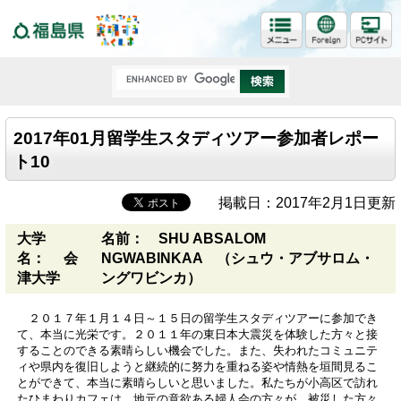
福島県
2017年01月留学生スタディツアー参加者レポー
ト10
掲載日：2017年2月1日更新
大学
名前： SHU ABSALOM
名： 会
NGWABINKAA （シュウ・アブサロム・
津大学
ングワビンカ）
２０１７年１月１４日～１５日の留学生スタディツアーに参加でき
て、本当に光栄です。２０１１年の東日本大震災を体験した方々と接
することのできる素晴らしい機会でした。また、失われたコミュニテ
ィや県内を復旧しようと継続的に努力を重ねる姿や情熱を垣間見るこ
とができて、本当に素晴らしいと思いました。私たちが小高区で訪れ
たひまわりカフェは、地元の意欲ある婦人会の方々が、被災した方々