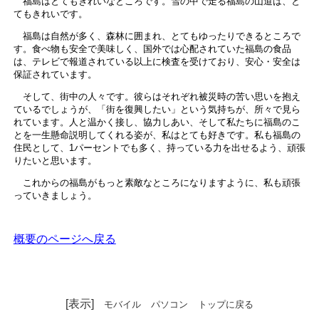
福島はとてもきれいなところです。雪の中で走る福島の山道は、と
てもきれいです。
福島は自然が多く、森林に囲まれ、とてもゆったりできるところで
す。食べ物も安全で美味しく、国外では心配されていた福島の食品
は、テレビで報道されている以上に検査を受けており、安心・安全は
保証されています。
そして、街中の人々です。彼らはそれぞれ被災時の苦い思いを抱え
ているでしょうが、「街を復興したい」という気持ちが、所々で見ら
れています。人と温かく接し、協力しあい、そして私たちに福島のこ
とを一生懸命説明してくれる姿が、私はとても好きです。私も福島の
住民として、1パーセントでも多く、持っている力を出せるよう、頑張
りたいと思います。
これからの福島がもっと素敵なところになりますように、私も頑張
っていきましょう。
概要のページへ戻る
[表示]
モバイル
パソコン
トップに戻る