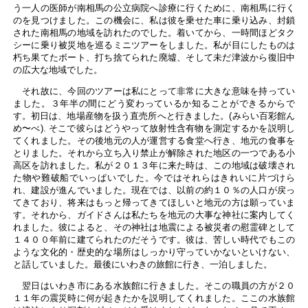
う一人の医師が南相馬の公立病院へ診療に行くために、南相馬に行く
のを見つけました。この機会に、私は彼を乗せた車に乗り込み、封鎖
された南相馬の地域を訪れたのでした。着いてから、一時間ほどタク
シーに乗り被災地を巡るミニツアーをしました。私が目にしたものは
朽ち果てたボート、打ち捨てられた廃墟、そして未だ津波から復旧中
の広大な地域でした。
それ故に、今回のツアーは私にとって非常に大きな意味を持ってい
ました。３年半の間にどう変わっているか知ることができるからで
す。初日は、地場産物を扱う直売所へと行きました。(みらい百彩館ん
め〜べ). そこで彼らはどうやって放射性含有物を測定するかを説明し
てくれました。その後地元の人が運営する食堂へ行き、地元の食事を
とりました。それから立ち入り禁止が解除された地区の一つである小
高区を訪れました。私が２０１３年に来た時は、この地域は破壊され
た物や難破船でいっぱいでした。今ではそれらはきれいに片づけら
れ、建設が進んでいました。現在では、以前の約１０％の人口が戻っ
てきており、将来はもっと帰ってきてほしいと地元の方は願っていま
す。それから、ガイドさんは私たちを地元の大事な神社に案内してく
れました。彼によると、その神社は地震による被災者の慰霊碑として
１４００年前に建てられたのだそうです。彼は、苦しい時代でもこの
ような文化的・歴史的な場所はしっかり守っていかないといけない、
と話していました。最後にいわきの旅館に行き、一泊しました。
翌日はいわき市にある水族館に行きました。そこの職員の方が２０
１１年の震災時に何が起きたかを説明してくれました。ここの水族館