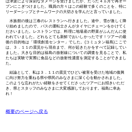
は津波により深刻なダメージを受けましたが、たった４ヵ月で再オー
プンにこぎつけました。職員の方々はこの経験で多くのことを、特に
リーダーシップとチームワークの大切さを学んだと言っていました。
水族館の後は三春のレストランへ行きました。途中、雪が激しく降
り始めましたので、バスの運転士さんがタイヤにチェーンをかけてく
ださいました。レストランでは、料理に地場産の野菜がふんだんに使
われていました。どれもとても新鮮でおいしかったです！ツアーの最
後の目的地は「環境創造センター」でした。(コミュタン福島)ここで
は、３．１１の震災から現在まで、何が起きたかをすべて記録してい
ました。大きな目的は福島の放射線についての調査を見ることで、私
たちは実験で実際に食品などの放射性濃度を測定することができまし
た。
結論として、私は３．１１の震災でひどい被害を受けた地域の復興
に向け努力を重ねる県や県民のみなさまに深く心を動かされました。
このような忘れがたい経験をさせてくださったツアーにお招きいただ
き、県とスタッフのみなさまに大変感謝しております。福島に幸あ
れ！
概要のページへ戻る