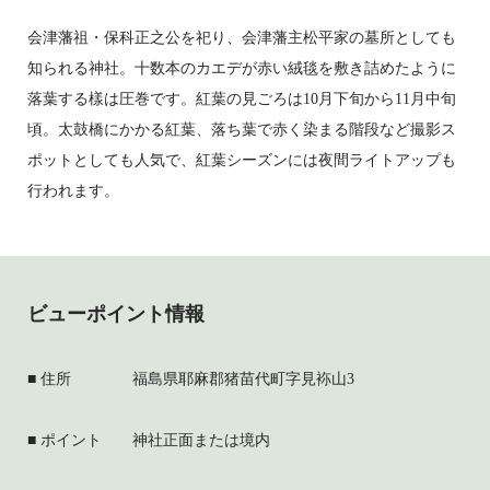
会津藩祖・保科正之公を祀り、会津藩主松平家の墓所としても
知られる神社。十数本のカエデが赤い絨毯を敷き詰めたように
落葉する樣は圧巻です。紅葉の見ごろは10月下旬から11月中旬
頃。太鼓橋にかかる紅葉、落ち葉で赤く染まる階段など撮影ス
ポットとしても人気で、紅葉シーズンには夜間ライトアップも
行われます。
ビューポイント情報
住所
福島県耶麻郡猪苗代町字見袮山3
ポイント
神社正面または境内