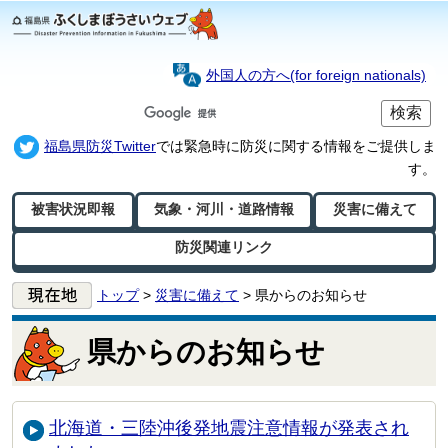
外国人の方へ(for foreign nationals)
福島県防災Twitter
では緊急時に防災に関する情報をご提供しま
す。
被害状況即報
気象・河川・
道路情報
災害に備えて
防災関連リンク
トップ
>
災害に備えて
>
県からのお知らせ
県からのお知らせ
北海道・三陸沖後発地震注意情報が発表され