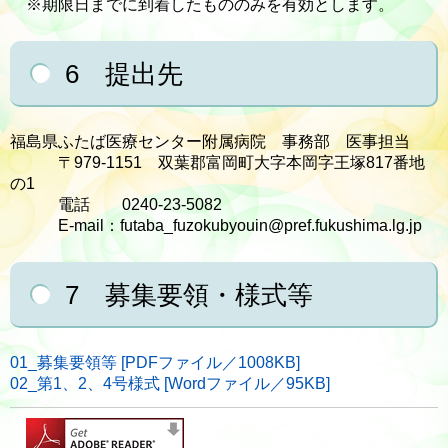
※期限日までに到着したもののみを有効とします。
6 提出先
福島県ふたば医療センター附属病院 事務部 医事担当
〒979-1151 双葉郡富岡町大字本岡字王塚817番地
の1
電話 0240-23-5082
E-mail：futaba_fuzokubyouin@pref.fukushima.lg.jp
7 募集要領・様式等
01_募集要領等 [PDFファイル／1008KB]
02_第1、2、4号様式 [Wordファイル／95KB]