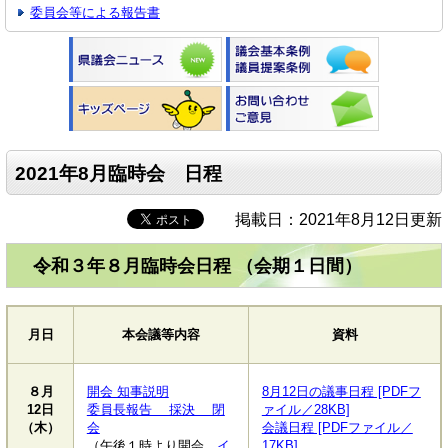
委員会等による報告書
2021年8月臨時会 日程
掲載日：2021年8月12日更新
令和３年８月臨時会日程 （会期１日間）
月日
本会議等内容
資料
８
月
開会 知事説明
8月12日の議事日程 [PDFフ
12日
委員長報告 採決 閉
ァイル／28KB]
（木）
会
会議日程 [PDFファイル／
（午後１時より開会
イ
17KB]