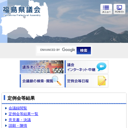
福島県議会
定例会等結果
会議録閲覧
定例会等結果一覧
意見書・決議
請願・陳情