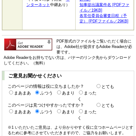
ンターネット
中継あり）
知事提出議案件名 [PDFファ
イル／19KB]
各常任委員会審査日程（予
定） [PDFファイル／29KB]
PDF形式のファイルをご覧いただく場合に
は、Adobe社が提供するAdobe Readerが必
要です。
Adobe Readerをお持ちでない方は、バナーのリンク先からダウンロード
してください。（無料）
ご意見お聞かせください
このページの情報は役に立ちましたか？
とても
まあまあ
ふつう
あまり
まった
く
このページは見つけやすかったですか？
とても
まあまあ
ふつう
あまり
まった
く
※1 いただいたご意見は、より分かりやすく役に立つホームページとす
るために参考にさせていただきますので、ご協力をお願いします。