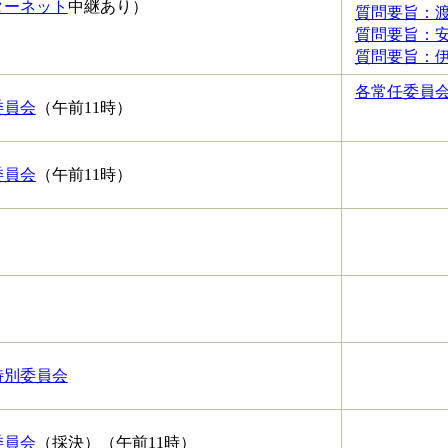
ターネット
中継あり）
質問要旨：渡
質問要旨：安
質問要旨：伊
各常任委員会審
委員会
（午前11時）
委員会
（午前11時）
）
）
特別委員会
委員会
（採決）（午前11時）