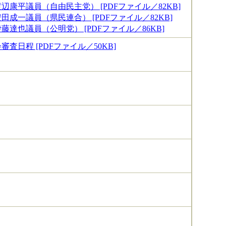
辺康平議員（自由民主党） [PDFファイル／82KB]
田成一議員（県民連合） [PDFファイル／82KB]
藤達也議員（公明党） [PDFファイル／86KB]
査日程 [PDFファイル／50KB]