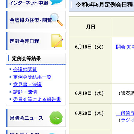
令和6年6月定例会日程
月日
6月18日
（火）
開会 知
定例会等結果
会議録閲覧
定例会等結果一覧
意見書・決議
請願・陳情
6月19日
（水）
（議案
委員会等による報告書
6月20日
（木）
一般質問
（
ラジ