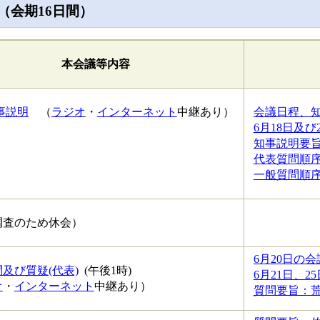
（会期16日間）
本会議等内容
事説明
（
ラジオ
・
インターネット
中継あり）
会議日程、知事
6月18日及び
知事説明要旨 
代表質問順序 
一般質問順序 
調査のため休会）
6月20日の会
及び質疑(代表)
(午後1時)
6月21日、2
オ
・
インターネット
中継あり）
質問要旨：荒