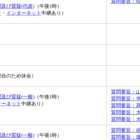
質問要旨：佐
及び質疑(代表)
（午後1時）
オ
・
インターネット
中継あり）
）
）
都合のため休会）
質問要旨：山
及び質疑(一般)
（午後1時）
質問要旨：半
ターネット
中継あり）
質問要旨：高
質問要旨：大
質問要旨：大
質問要旨：佐
及び質疑(一般)
（午後1時）
質問要旨：渡