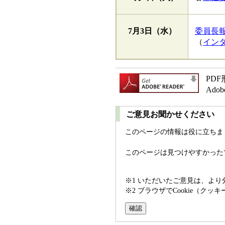
7月3日
（水）
委員長
（
イン
PD
Ad
ご意見お聞かせください
このページの情報は役に立ちま
このページは見つけやすかった
※1 いただいたご意見は、よ
※2 ブラウザでCookie（