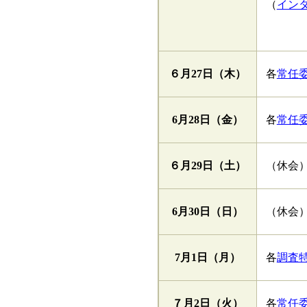
（
イン
６月27日
（木）
各
常任
6月28日
（金）
各
常任
６月29日
（土）
（休会
6月30日
（日）
（休会
7月1日
（月）
各
調査
７月2日
（火）
各
常任