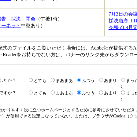
7月3日の会議
報告 採決 閉会
（午後1時）
採決順序 [P
ターネット
中継あり）
令和6年9月定
F形式のファイルをご覧いただく場合には、Adobe社が提供するAdob
obe Readerをお持ちでない方は、バナーのリンク先からダウ
したか？
とても
まあまあ
ふつう
あまり
まっ
く
ですか？
とても
まあまあ
ふつう
あまり
まっ
く
り分かりやすく役に立つホームページとするために参考にさせていただ
クッキー）が使用できる設定になっていない、または、ブラウザがCookie