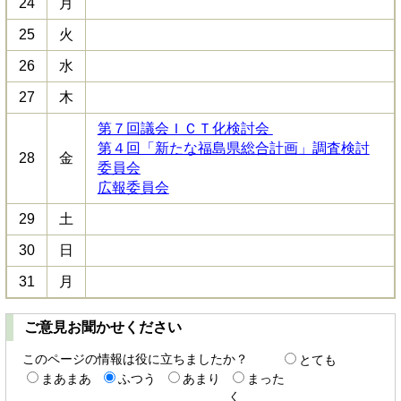
24
月
25
火
26
水
27
木
第７回議会ＩＣＴ化検討会
第４回「新たな福島県総合計画」調査検討
28
金
委員会
広報委員会
29
土
30
日
31
月
ご意見お聞かせください
このページの情報は役に立ちましたか？
とても
まあまあ
ふつう
あまり
まった
く