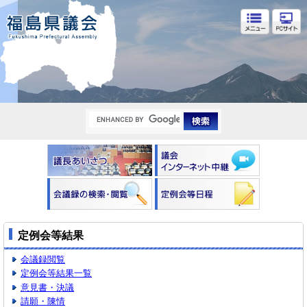
福島県議会
定例会等結果
会議録閲覧
定例会等結果一覧
意見書・決議
請願・陳情