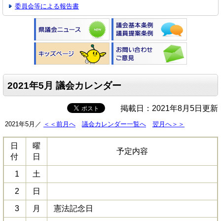
委員会等による報告書
2021年5月 議会カレンダー
掲載日：2021年8月5日更新
2021年5月／
＜＜前月へ
議会カレンダー一覧へ
翌月へ＞＞
日
曜
予定内容
付
日
1
土
2
日
3
月
憲法記念日