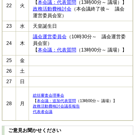
【
本会議：代表質問
（13時00分～ 議場）】
22
火
政務活動費検討会
（本会議終了後～ 議会
運営委員会室）
23
水
天皇誕生日
議会運営委員会
（10時30分～ 議会運営委
24
木
員会室）
【
本会議：代表質問
（13時00分～ 議場）】
25
金
26
土
27
日
総括審査会理事会
【
本会議：追加代表質問
（13時00分～ 議場）】
28
月
政務活動費検討会議長報告
代表者会議
ご意見お聞かせください