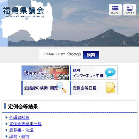
福島県議会
定例会等結果
会議録閲覧
定例会等結果一覧
意見書・決議
請願・陳情