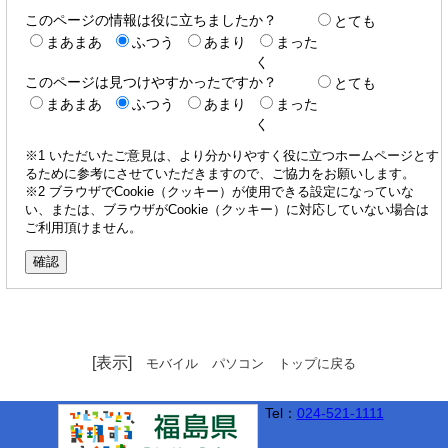
このページの情報は役に立ちましたか？
とても
まあまあ
ふつう
あまり
まった
く
このページは見つけやすかったですか？
とても
まあまあ
ふつう
あまり
まった
く
※1 いただいたご意見は、より分かりやすく役に立つホームページとす
るために参考にさせていただきますので、ご協力をお願いします。
※2 ブラウザでCookie（クッキー）が使用できる設定になっていな
い、または、ブラウザがCookie（クッキー）に対応していない場合は
ご利用頂けません。
[表示]
モバイル
パソコン
トップに戻る
Tel：
024-521-1111