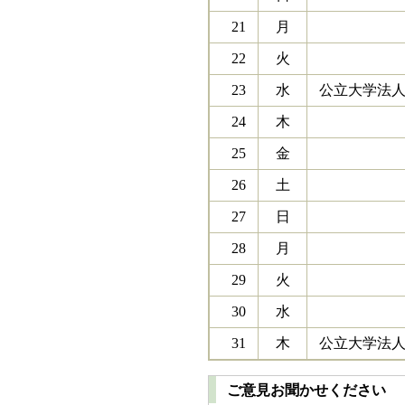
21
月
22
火
23
水
公立大学法人
24
木
25
金
26
土
27
日
28
月
29
火
30
水
31
木
公立大学法人
ご意見お聞かせください