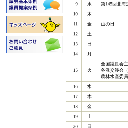
9
水
第145回北
10
木
11
金
山の日
12
土
13
日
14
月
全国議長会主
15
火
各派交渉会（
農林水産委員
16
水
17
木
18
金
19
土
20
日