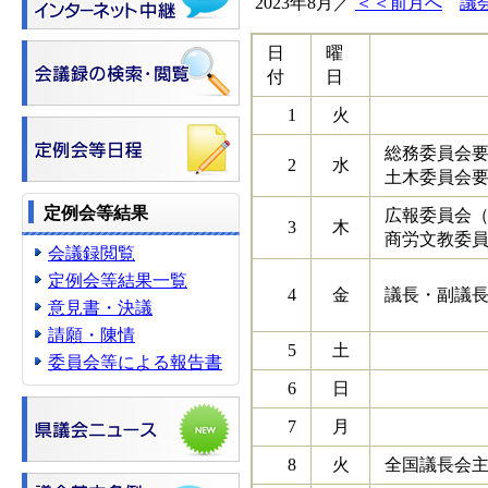
2023年8月／
＜＜前月へ
議
日
曜
付
日
1
火
総務委員会
2
水
土木委員会
定例会等結果
広報委員会（
3
木
商労文教委
会議録閲覧
定例会等結果一覧
4
金
議長・副議長
意見書・決議
請願・陳情
5
土
委員会等による報告書
6
日
7
月
8
火
全国議長会主