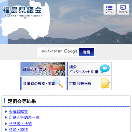
福島県議会
定例会等結果
会議録閲覧
定例会等結果一覧
意見書・決議
請願・陳情