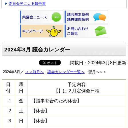
委員会等による報告書
2024年3月 議会カレンダー
掲載日：2024年3月8日更新
2024年3月／
＜＜前月へ
議会カレンダー一覧へ
翌月へ＞＞
日
曜
予定内容
付
日
【】は２月定例会日程
1
金
【議事都合のため休会】
2
土
【休会】
3
日
【休会】