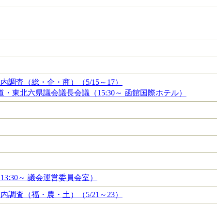
内調査（総・企・商）（5/15～17）
海道・東北六県議会議長会議（15:30～ 函館国際ホテル）
3:30～ 議会運営委員会室）
内調査（福・農・土）（5/21～23）