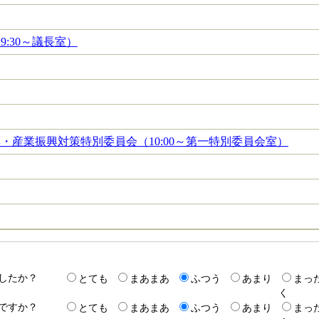
:30～議長室）
・産業振興対策特別委員会（10:00～第一特別委員会室）
したか？
とても
まあまあ
ふつう
あまり
まっ
く
ですか？
とても
まあまあ
ふつう
あまり
まっ