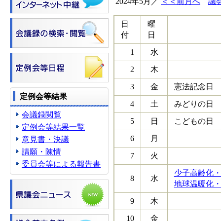
2024年5月／
＜＜前月へ
議
日
曜
付
日
1
水
2
木
3
金
憲法記念日
定例会等結果
4
土
みどりの日
会議録閲覧
5
日
こどもの日
定例会等結果一覧
6
月
意見書・決議
請願・陳情
7
火
委員会等による報告書
少子高齢化・
8
水
地球温暖化・
9
木
10
金