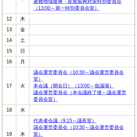
避難地域復興・産業振興対策特別委員会
（13:00～第一特別委員会室）
12
木
13
金
14
土
15
日
16
月
議会運営委員会（10:30～議会運営委員会
室）
17
火
本会議（開会日）（13:00～仮議場）
議会運営委員会（本会議終了後～議会運営
委員会室）
18
水
代表者会議（9:15～議長室）
議会運営委員会（10:30～議会運営委員会
19
木
室）