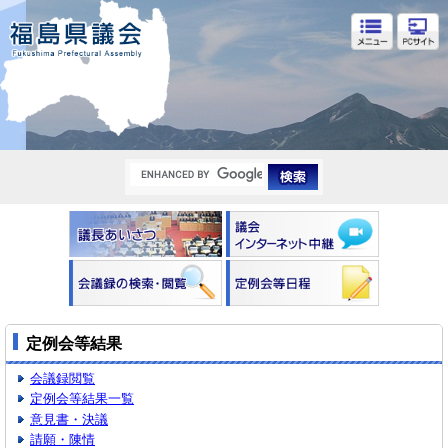
福島県議会
定例会等結果
会議録閲覧
定例会等結果一覧
意見書・決議
請願・陳情