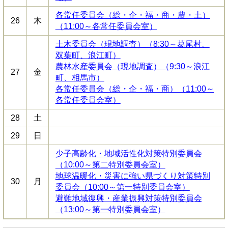
各常任委員会（総・企・福・商・農・土）
26
木
（11:00～各常任委員会室）
土木委員会（現地調査）（8:30～葛尾村、
双葉町、浪江町）
農林水産委員会（現地調査）（9:30～浪江
27
金
町、相馬市）
各常任委員会（総・企・福・商）（11:00～
各常任委員会室）
28
土
29
日
少子高齢化・地域活性化対策特別委員会
（10:00～第二特別委員会室）
地球温暖化・災害に強い県づくり対策特別
30
月
委員会（10:00～第一特別委員会室）
避難地域復興・産業振興対策特別委員会
（13:00～第一特別委員会室）