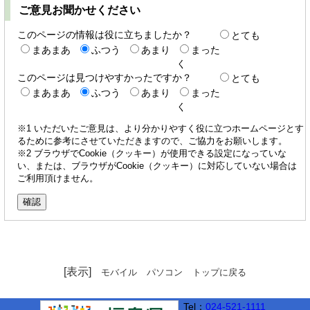
ご意見お聞かせください
このページの情報は役に立ちましたか？
とても
まあまあ
ふつう
あまり
まった
く
このページは見つけやすかったですか？
とても
まあまあ
ふつう
あまり
まった
く
※1 いただいたご意見は、より分かりやすく役に立つホームページとす
るために参考にさせていただきますので、ご協力をお願いします。
※2 ブラウザでCookie（クッキー）が使用できる設定になっていな
い、または、ブラウザがCookie（クッキー）に対応していない場合は
ご利用頂けません。
[表示]
モバイル
パソコン
トップに戻る
Tel：
024-521-1111