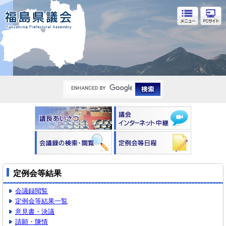
福島県議会
定例会等結果
会議録閲覧
定例会等結果一覧
意見書・決議
請願・陳情