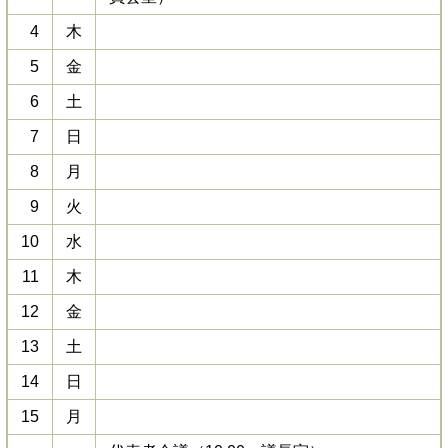
4
木
5
金
6
土
7
日
8
月
9
火
10
水
11
木
12
金
13
土
14
日
15
月