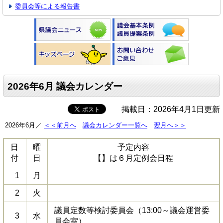
委員会等による報告書
2026年6月 議会カレンダー
掲載日：2026年4月1日更新
2026年6月／
＜＜前月へ
議会カレンダー一覧へ
翌月へ＞＞
日
曜
予定内容
付
日
【】は６月定例会日程
1
月
2
火
議員定数等検討委員会（13:00～議会運営委
3
水
員会室）