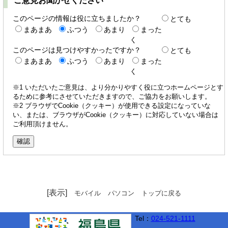
ご意見お聞かせください
このページの情報は役に立ちましたか？
とても
まあまあ
ふつう
あまり
まった
く
このページは見つけやすかったですか？
とても
まあまあ
ふつう
あまり
まった
く
※1 いただいたご意見は、より分かりやすく役に立つホームページとす
るために参考にさせていただきますので、ご協力をお願いします。
※2 ブラウザでCookie（クッキー）が使用できる設定になっていな
い、または、ブラウザがCookie（クッキー）に対応していない場合は
ご利用頂けません。
[表示]
モバイル
パソコン
トップに戻る
Tel：
024-521-1111