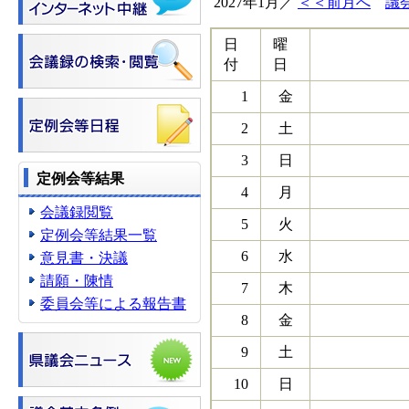
2027年1月／
＜＜前月へ
議
日
曜
付
日
1
金
2
土
3
日
定例会等結果
4
月
会議録閲覧
5
火
定例会等結果一覧
6
水
意見書・決議
請願・陳情
7
木
委員会等による報告書
8
金
9
土
10
日