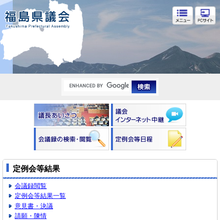
福島県議会
定例会等結果
会議録閲覧
定例会等結果一覧
意見書・決議
請願・陳情