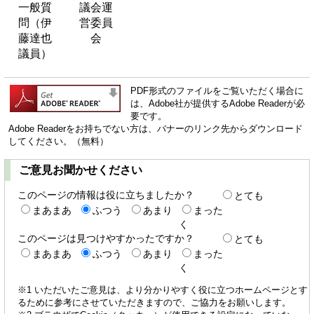
一般質
議会運
問（伊
営委員
藤達也
会
議員）
PDF形式のファイルをご覧いただく場合に
は、Adobe社が提供するAdobe Readerが必
要です。
Adobe Readerをお持ちでない方は、バナーのリンク先からダウンロード
してください。（無料）
ご意見お聞かせください
このページの情報は役に立ちましたか？
とても
まあまあ
ふつう
あまり
まった
く
このページは見つけやすかったですか？
とても
まあまあ
ふつう
あまり
まった
く
※1 いただいたご意見は、より分かりやすく役に立つホームページとす
るために参考にさせていただきますので、ご協力をお願いします。