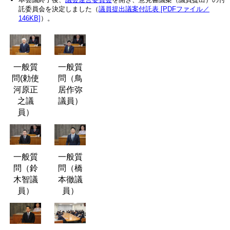
託委員会を決定しました（
議員提出議案付託表 [PDFファイル／
146KB]
）。
一般質
一般質
問(勅使
問（鳥
河原正
居作弥
之議
議員）
員）
一般質
一般質
問（鈴
問（橋
木智議
本徹議
員）
員）