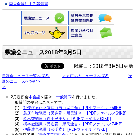
委員会等による報告書
県議会ニュース2018年3月5日
掲載日：2018年3月5日更新
県議会ニュース一覧へ戻る
＜＜前回のニュースへ戻る
次
回のニュースへ進む＞
＞
2月定例会
本会議
を開き、
一般質問
を行いました。
一般質問の要旨はこちらです。
(1)
勅使河原正之議員（自由民主党） [PDFファイル／59KB]
(2)
鳥居作弥議員（民進党・県民連合） [PDFファイル／64KB]
(3)
鈴木智議員（自由民主党） [PDFファイル／63KB]
(4)
橋本徹議員（民進党・県民連合） [PDFファイル／74KB]
(5)
伊藤達也議員（公明党） [PDFファイル／79KB]
本会議終了後、
議会運営委員会
を開き、意見書議案（議員提出）の付