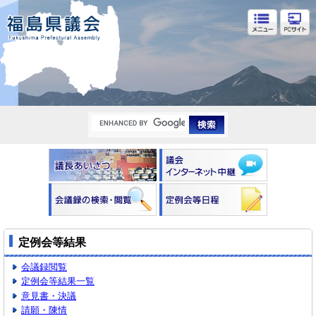
福島県議会
定例会等結果
会議録閲覧
定例会等結果一覧
意見書・決議
請願・陳情