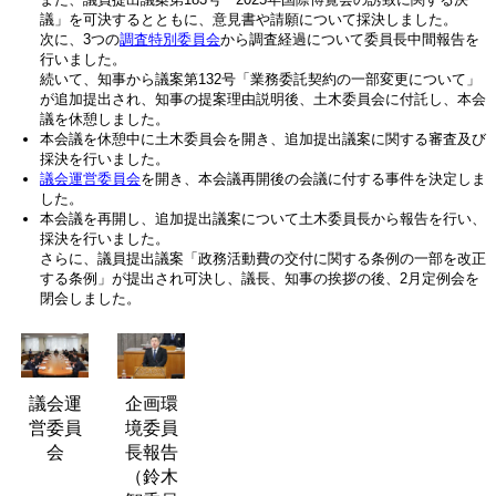
議」を可決するとともに、意見書や請願について採決しました。
次に、3つの
調査特別委員会
から調査経過について委員長中間報告を
行いました。
続いて、知事から議案第132号「業務委託契約の一部変更について」
が追加提出され、知事の提案理由説明後、土木委員会に付託し、本会
議を休憩しました。
本会議を休憩中に土木委員会を開き、追加提出議案に関する審査及び
採決を行いました。
議会運営委員会
を開き、本会議再開後の会議に付する事件を決定しま
した。
本会議を再開し、追加提出議案について土木委員長から報告を行い、
採決を行いました。
さらに、議員提出議案「政務活動費の交付に関する条例の一部を改正
する条例」が提出され可決し、議長、知事の挨拶の後、2月定例会を
閉会しました。
議会運
企画環
営委員
境委員
会
長報告
（鈴木