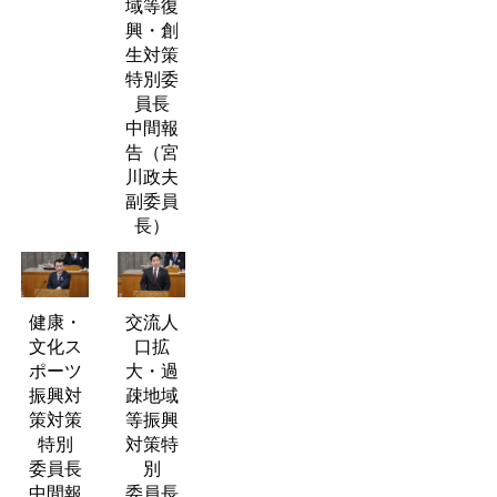
域等復
興・創
生対策
特別委
員長
中間報
告（宮
川政夫
副委員
長）
健康・
交流人
文化ス
口拡
ポーツ
大・過
振興対
疎地域
策対策
等振興
特別
対策特
委員長
別
中間報
委員長