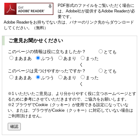
PDF形式のファイルをご覧いただく場合に
は、Adobe社が提供するAdobe Readerが必
要です。
Adobe Readerをお持ちでない方は、バナーのリンク先からダウンロード
してください。（無料）
ご意見お聞かせください
このページの情報は役に立ちましたか？
とても
まあまあ
ふつう
あまり
まった
く
このページは見つけやすかったですか？
とても
まあまあ
ふつう
あまり
まった
く
※1 いただいたご意見は、より分かりやすく役に立つホームページとす
るために参考にさせていただきますので、ご協力をお願いします。
※2 ブラウザでCookie（クッキー）が使用できる設定になっていな
い、または、ブラウザがCookie（クッキー）に対応していない場合は
ご利用頂けません。