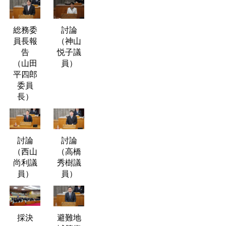
総務委
討論
員長報
（神山
告
悦子議
（山田
員）
平四郎
委員
長）
討論
討論
（西山
（高橋
尚利議
秀樹議
員）
員）
採決
避難地