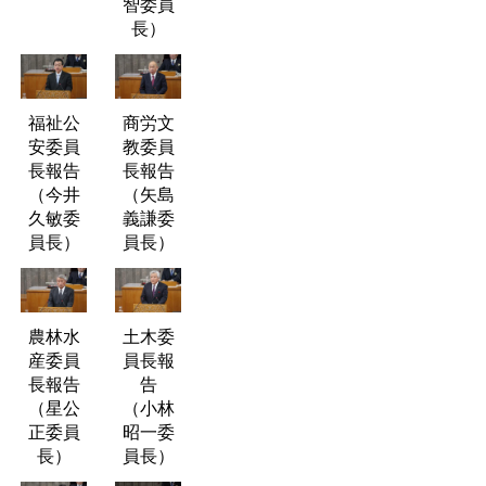
智委員
長）
福祉公
商労文
安委員
教委員
長報告
長報告
（今井
（矢島
久敏委
義謙委
員長）
員長）
農林水
土木委
産委員
員長報
長報告
告
（星公
（小林
正委員
昭一委
長）
員長）