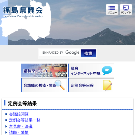
福島県議会
定例会等結果
会議録閲覧
定例会等結果一覧
意見書・決議
請願・陳情