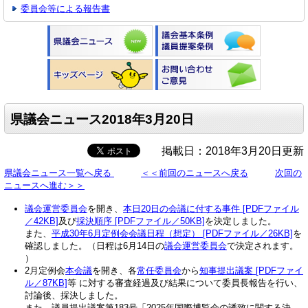
委員会等による報告書
県議会ニュース2018年3月20日
掲載日：2018年3月20日更新
県議会ニュース一覧へ戻る
＜＜前回のニュースへ戻る
次回の
ニュースへ進む＞＞
議会運営委員会
を開き、
本日20日の会議に付する事件 [PDFファイル
／42KB]
及び
採決順序 [PDFファイル／50KB]
を決定しました。
また、
平成30年6月定例会会議日程（想定） [PDFファイル／26KB]
を
確認しました。（日程は6月14日の
議会運営委員会
で決定されます。
）
2月定例会
本会議
を開き、各
常任委員会
から
知事提出議案 [PDFファイ
ル／87KB]
等 に対する審査経過及び結果について委員長報告を行い、
討論後、採決しました。
また、議員提出議案第183号「2025年国際博覧会の誘致に関する決