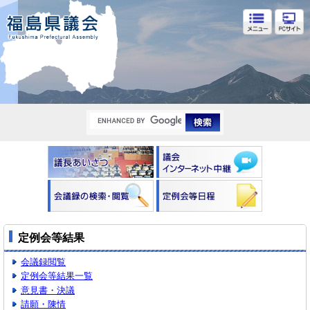
福島県議会
定例会等結果
会議録閲覧
定例会等結果一覧
意見書・決議
請願・陳情