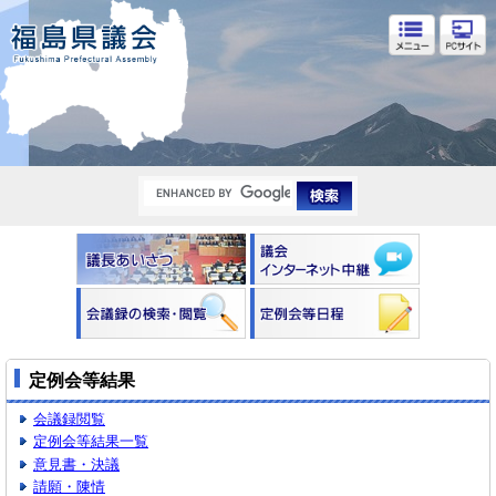
福島県議会
定例会等結果
会議録閲覧
定例会等結果一覧
意見書・決議
請願・陳情