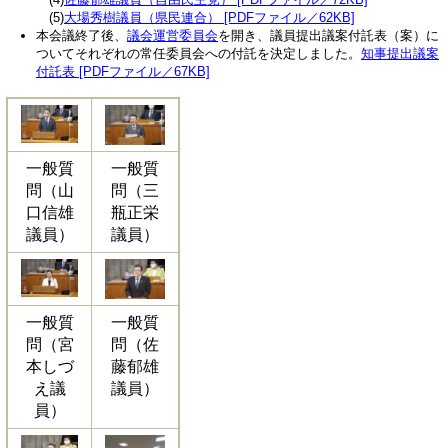
(5)
大場秀樹議員（県民連合） [PDFファイル／62KB]
本会議終了後、
議会運営委員会
を開き、議員提出議案付託表（案）に
ついてそれぞれの常任委員会への付託を決定しました。
知事提出議案
付託表 [PDFファイル／67KB]
一般質
一般質
問（山
問（三
口信雄
瓶正栄
議員）
議員）
一般質
一般質
問（宮
問（佐
本しづ
藤郁雄
え議
議員）
員）