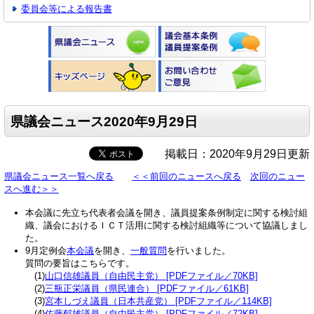
委員会等による報告書
県議会ニュース2020年9月29日
掲載日：2020年9月29日更新
県議会ニュース一覧へ戻る
＜＜前回のニュースへ戻る
次回のニュー
スへ進む＞＞
本会議に先立ち代表者会議を開き、議員提案条例制定に関する検討組
織、議会におけるＩＣＴ活用に関する検討組織等について協議しまし
た。
9月定例会
本会議
を開き、
一般質問
を行いました。
質問の要旨はこちらです。
(1)
山口信雄議員（自由民主党） [PDFファイル／70KB]
(2)
三瓶正栄議員（県民連合） [PDFファイル／61KB]
(3)
宮本しづえ議員（日本共産党） [PDFファイル／114KB]
(4)
佐藤郁雄議員（自由民主党） [PDFファイル／72KB]