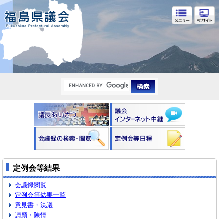
福島県議会
定例会等結果
会議録閲覧
定例会等結果一覧
意見書・決議
請願・陳情