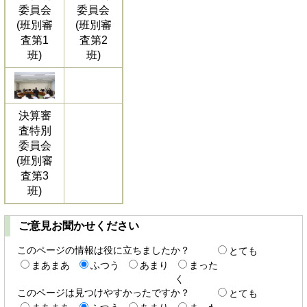
委員会
委員会
(班別審
(班別審
査第1
査第2
班)
班)
決算審
査特別
委員会
(班別審
査第3
班)
ご意見お聞かせください
このページの情報は役に立ちましたか？
とても
まあまあ
ふつう
あまり
まった
く
このページは見つけやすかったですか？
とても