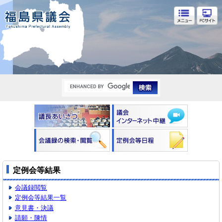
福島県議会
定例会等結果
会議録閲覧
定例会等結果一覧
意見書・決議
請願・陳情