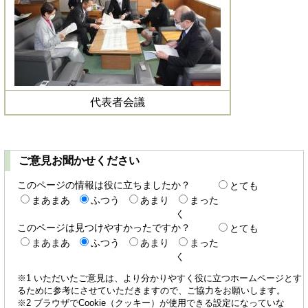
代表者会議
ご意見お聞かせください
このページの情報は役に立ちましたか？
とても
まあまあ
ふつう
あまり
まった
く
このページは見つけやすかったですか？
とても
まあまあ
ふつう
あまり
まった
く
※1 いただいたご意見は、より分かりやすく役に立つホームページとす
るために参考にさせていただきますので、ご協力をお願いします。
※2 ブラウザでCookie（クッキー）が使用できる設定になっていな