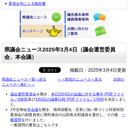
委員会等による報告書
県議会ニュース2025年3月4日（議会運営委員
会、本会議）
掲載日：2025年3月4日更新
県議会ニュース一覧へ戻る
＜＜前回のニュースへ戻る
次回の
ニュースへ進む＞＞
議会運営委員会
を開き、
本日3月4日の会議に付する事件 [PDFファイ
ル／83KB]
及び
3月6日の議事日程 [PDFファイル／17KB]
を決定しまし
た。
2月定例会
本会議
を開き、地球温暖化・災害に強い県づくり対策特別
委員会の副委員長に県民連合の山田真太郎議員を選任し、その後、
一
般質問
を行いました。
一般質問の要旨はこちらです。