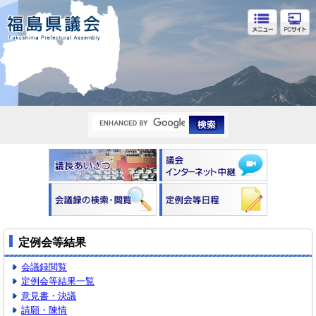
福島県議会
定例会等結果
会議録閲覧
定例会等結果一覧
意見書・決議
請願・陳情