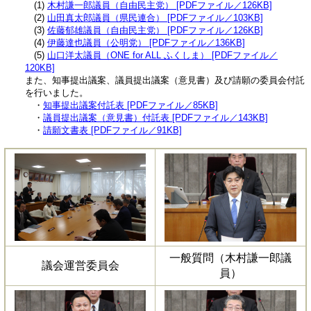
(1)
木村謙一郎議員（自由民主党） [PDFファイル／126KB]
(2)
山田真太郎議員（県民連合） [PDFファイル／103KB]
(3)
佐藤郁雄議員（自由民主党） [PDFファイル／126KB]
(4)
伊藤達也議員（公明党） [PDFファイル／136KB]
(5)
山口洋太議員（ONE for ALL ふくしま） [PDFファイル／
120KB]
また、知事提出議案、議員提出議案（意見書）及び請願の委員会付託
を行いました。
・
知事提出議案付託表 [PDFファイル／85KB]
・
議員提出議案（意見書）付託表 [PDFファイル／143KB]
・
請願文書表 [PDFファイル／91KB]
一般質問（木村謙一郎議
議会運営委員会
員）