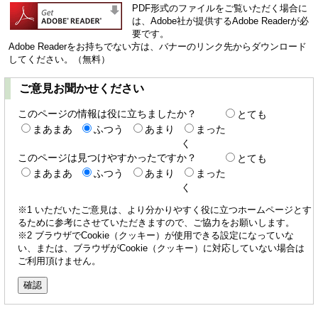
PDF形式のファイルをご覧いただく場合に
は、Adobe社が提供するAdobe Readerが必
要です。
Adobe Readerをお持ちでない方は、バナーのリンク先からダウンロード
してください。（無料）
ご意見お聞かせください
このページの情報は役に立ちましたか？
とても
まあまあ
ふつう
あまり
まった
く
このページは見つけやすかったですか？
とても
まあまあ
ふつう
あまり
まった
く
※1 いただいたご意見は、より分かりやすく役に立つホームページとす
るために参考にさせていただきますので、ご協力をお願いします。
※2 ブラウザでCookie（クッキー）が使用できる設定になっていな
い、または、ブラウザがCookie（クッキー）に対応していない場合は
ご利用頂けません。