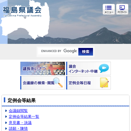
福島県議会
定例会等結果
会議録閲覧
定例会等結果一覧
意見書・決議
請願・陳情