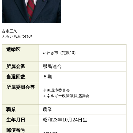
古市三久
ふるいちみつひさ
選挙区
いわき市（定数10）
所属会派
県民連合
当選回数
５期
所属委員会等
企画環境委員会
エネルギー政策議員協議会
職業
農業
生年月日
昭和23年10月24日生
郵便番号