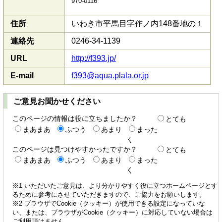
970-0116
住所
いわき市平馬目字作ノ内148番地の１
連絡先
0246-34-1139
URL
http://f393.jp/
E-mail
f393@aqua.plala.or.jp
ご意見お聞かせください
このページの情報は役に立ちましたか？
とても
まあまあ
ふつう
あまり
まった
く
このページは見つけやすかったですか？
とても
まあまあ
ふつう
あまり
まった
く
※1 いただいたご意見は、より分かりやすく役に立つホームページとす
るために参考にさせていただきますので、ご協力をお願いします。
※2 ブラウザでCookie（クッキー）が使用できる設定になっていな
い、または、ブラウザがCookie（クッキー）に対応していない場合は
ご利用頂けません。