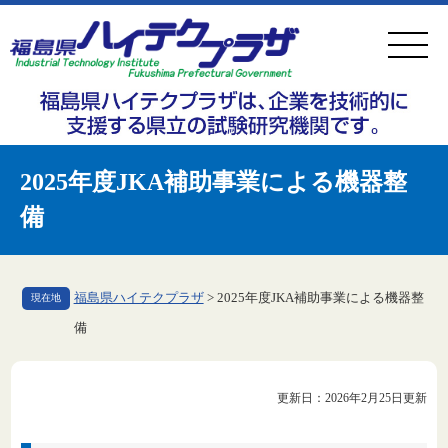
ペ
メ
ー
ニ
ジ
ュ
の
ー
先
を
頭
飛
2025年度JKA補助事業による機器整
で
ば
備
す
し
。
て
本
福島県ハイテクプラザ
>
2025年度JKA補助事業による機器整
現在地
文
備
へ
本
更新日：2026年2月25日更新
文