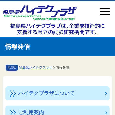
ペ
メ
ー
ニ
ジ
ュ
の
ー
先
を
頭
飛
情報発信
で
ば
す
し
。
て
福島県ハイテクプラザ
>
情報発信
現在地
本
文
本
へ
文
ハイテクプラザについて
ご利用案内