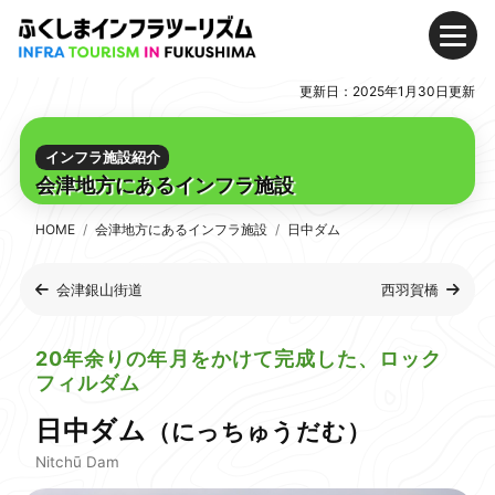
メ
Skip
Skip
ニ
to
to
更新日：2025年1月30日更新
ュ
Content
Main
モデルコース
ー
(Press
Navigation
Enter)
(Press
浜通り地方のインフラおすすめモデルコース
インフラ施設紹介
Enter)
会津地方にあるインフラ施設
中通り地方のインフラおすすめモデルコース
会津地方のインフラおすすめモデルコース
HOME
会津地方にあるインフラ施設
日中ダム
インフラ施設紹介
会津銀山街道
西羽賀橋
浜通り地方にあるインフラ施設
中通り地方にあるインフラ施設
20年余りの年月をかけて完成した、ロック
フィルダム
会津地方にあるインフラ施設
日中ダム
（にっちゅうだむ）
デジタルパンフレット
Nitchū Dam
家族で思いっきり楽しめる!