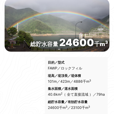
行こうよ
ふくしまインフラツーリズム
24600
3
総貯水容量
千m
目的／型式
FAWP／ロックフィル
堤高／堤頂長／堤体積
3
101m／423m／4886千m
集水面積／湛水面積
2
40.6km
（ 全て直接流域 ）／79ha
総貯水容量／有効貯水容量
3
3
24600千m
／23100千m