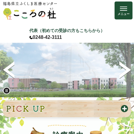
ペ
メ
ー
ニ
ジ
ュ
の
ー
代表（初めての受診の方もこちらから）
先
を
0248-42-3111
頭
飛
本
で
ば
文
す
し
。
て
本
文
へ