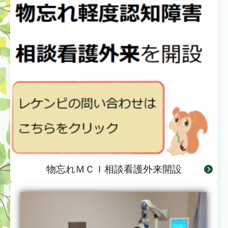
物忘れＭＣＩ相談看護外来開設