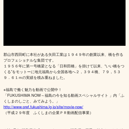
郡山市西田町に本社がある矢田工業は１９４９年の創業以来、橋を作る
プロフェショナルな集団です。
１９５６年に第一号橋梁となる「日和田橋」を掛けて以来、“いい橋をつ
くる”をモットーに地元福島から全国各地へ２，３９４橋、７９，５３
９．６１ｍの実績を積み重ねました。
※福島で働く魅力を動画で公開中！
「FUKUSHIMA NOW～福島の今を知る動画スペシャルサイト 」内「ふ
くしまのしごと、みてみよう。」
http://www.pref.fukushima.lg.jp/site/movie-now/
（平成２９年度 ふくしまの企業ＰＲ動画配信事業）