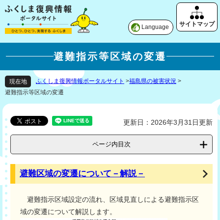
Language
避難指示等区域の変遷
ふくしま復興情報ポータルサイト
>
福島県の被害状況
>
現在地
避難指示等区域の変遷
更新日：2026年3月31日更新
ページ内目次
避難区域の変遷について－解説－
避難指示区域設定の流れ、区域見直しによる避難指示区
域の変遷について解説します。​