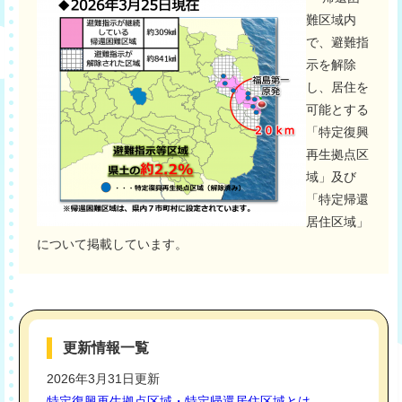
難区域内
で、避難指
示を解除
し、居住を
可能とする
「特定復興
再生拠点区
域」及び
「特定帰還
居住区域」
について掲載しています。