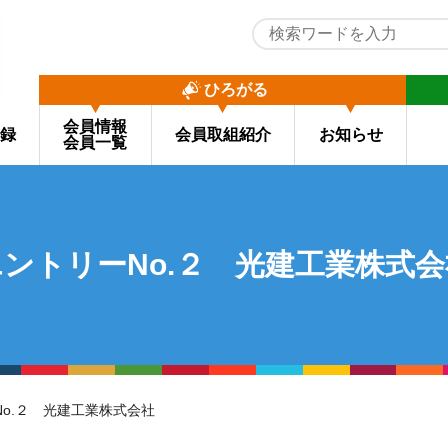
ひろがる
会員情報
録
会員取組紹介
お知らせ
会員一覧
エントリーNo.２ 光建工業株式会
No.２ 光建工業株式会社