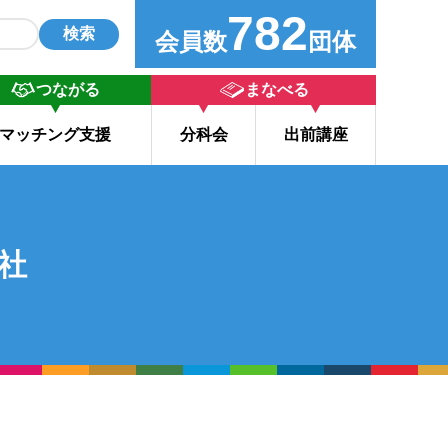
782
検索
会員数
団体
つながる
まなべる
マッチング支援
分科会
出前講座
社