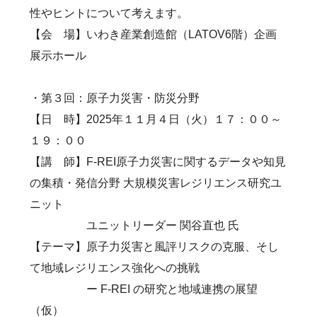
性やヒントについて考えます。
【会 場】いわき産業創造館（LATOV6階）企画
展示ホール
・第３回：原子力災害・防災分野
【日 時】2025年１１月４日（火）１７：００～
１９：００
【講 師】F-REI原子力災害に関するデータや知見
の集積・発信分野 大規模災害レジリエンス研究ユ
ニット
ユニットリーダー 関谷直也 氏
【テーマ】原子力災害と風評リスクの克服、そし
て地域レジリエンス強化への挑戦
ー F-REI の研究と地域連携の展望
（仮）