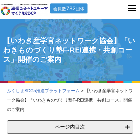
782
会員数
団体
【いわき産学官ネットワーク協会】「い
わきものづくり塾F-REI連携・共創コー
ス」開催のご案内
ふくしまSDGs推進プラットフォーム
> 【いわき産学官ネットワ
ーク協会】「いわきものづくり塾F-REI連携・共創コース」開催
のご案内
ページ内目次