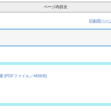
ページ内目次
印刷用ペー
PDFファイル／465KB]