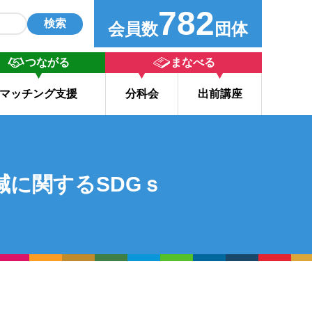
782
検索
会員数
団体
つながる
まなべる
マッチング支援
分科会
出前講座
に関するSDGｓ