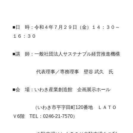
■日 時：令和４年７月２９日（金）１４：３０～
１６：３０
■講 師：一般社団法人サステナブル経営推進機構
代表理事／専務理事 壁谷 武久 氏
■会 場：いわき産業創造館 企画展示ホール
（いわき市平字田町120番地 ＬＡＴＯ
Ｖ6階 TEL：0246-21-7570）