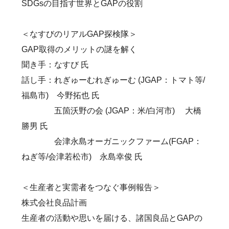
SDGsの目指す世界とGAPの役割
＜なすびのリアルGAP探検隊＞
GAP取得のメリットの謎を解く
聞き手：なすび 氏
話し手：れぎゅーむれぎゅーむ (JGAP：トマト等/
福島市) 今野拓也 氏
五箇沃野の会 (JGAP：米/白河市) 大橋
勝男 氏
会津永島オーガニックファーム(FGAP：
ねぎ等/会津若松市) 永島幸俊 氏
＜生産者と実需者をつなぐ事例報告＞
株式会社良品計画
生産者の活動や思いを届ける、諸国良品とGAPの