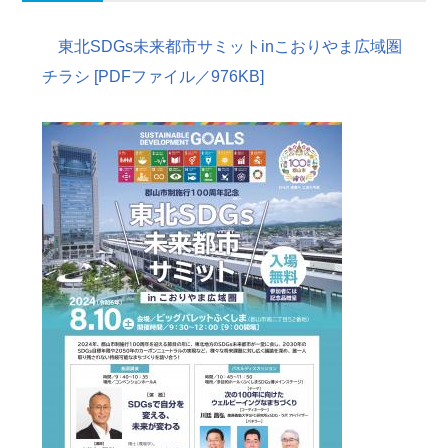
東北SDGs未来都市サミットinこおりやま広域圏
チラシ [PDFファイル／976KB]